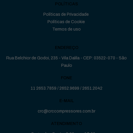
POLÍTICAS
Políticas de Privacidade
Políticas de Cookie
Termos de uso
ENDEREÇO
Rua Belchior de Godoi, 235 - Vila Dalila - CEP: 03522-070 - São
Paulo
FONE
11 2653.7859
/
2652.9699
/
2651.2042
E-MAIL
crc@crccompressores.com.br
ATENDIMENTO