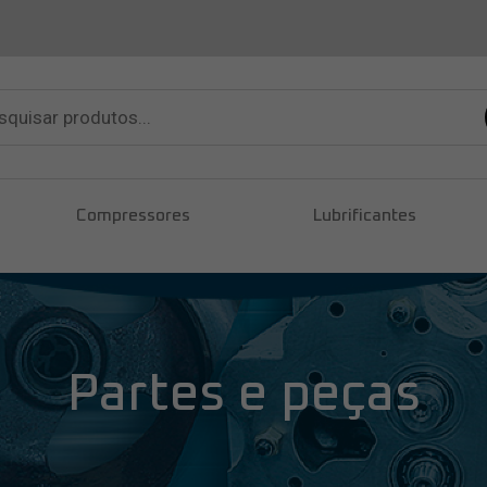
sar
tos
Compressores
Lubrificantes
Partes e peças