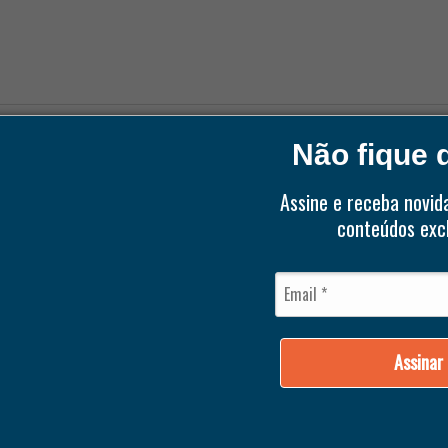
Não fique d
Assine e receba novid
Peças pa
conteúdos excl
Compres
Qualidad
Assinar
Durabilid