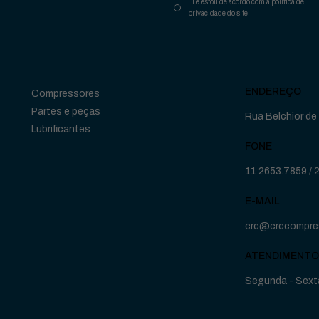
Li e estou de acordo com a política de
privacidade do site.
ENDEREÇO
Compressores
Partes e peças
Rua Belchior de 
Lubrificantes
FONE
11 2653.7859
/
E-MAIL
crc@crccompre
ATENDIMENTO
Segunda - Sexta