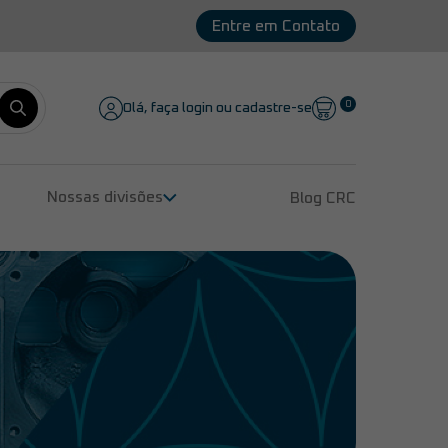
Entre em Contato
0
Olá, faça login ou cadastre-se
Nossas divisões
Blog CRC
Remanufatura de Compressores
Peças para Compressores
Lubrificantes
Serviços