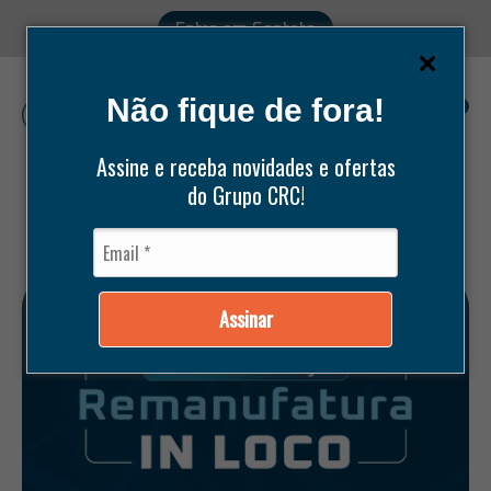
Entre em Contato
Não fique de fora!
0
Assine e receba novidades e ofertas
do Grupo CRC!
Pesquisar
produtos
GRUPO
Assinar
CRC
-
Compressores