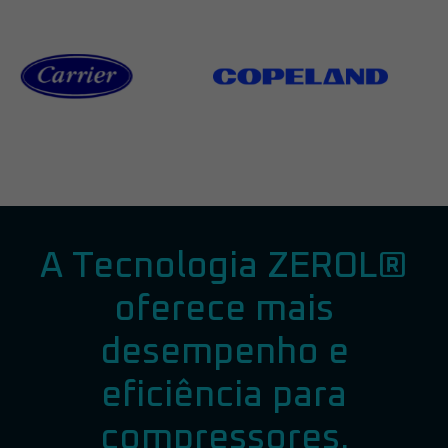
A Tecnologia ZEROL®
oferece mais
desempenho e
eficiência para
compressores.