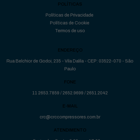
POLÍTICAS
Políticas de Privacidade
Políticas de Cookie
Termos de uso
ENDEREÇO
Rua Belchior de Godoi, 235 - Vila Dalila - CEP: 03522-070 - São
Paulo
FONE
11 2653.7859
/
2652.9699
/
2651.2042
E-MAIL
crc@crccompressores.com.br
ATENDIMENTO