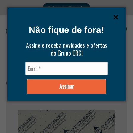
Entre em Contato
Não fique de fora!
0
Assine e receba novidades e ofertas
do Grupo CRC!
Pesquisar
produtos
Início /
Produtos /
Peças /
Bitzer /
VISOR DE ÓLEO BITZER
Assinar