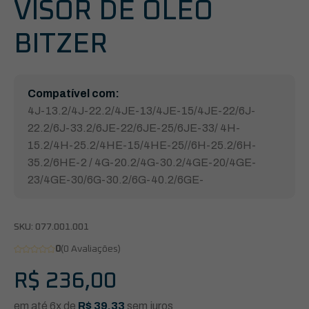
VISOR DE ÓLEO
BITZER
Compatível com:
4J-13.2/4J-22.2/4JE-13/4JE-15/4JE-22/6J-
22.2/6J-33.2/6JE-22/6JE-25/6JE-33/ 4H-
15.2/4H-25.2/4HE-15/4HE-25//6H-25.2/6H-
35.2/6HE-2 / 4G-20.2/4G-30.2/4GE-20/4GE-
23/4GE-30/6G-30.2/6G-40.2/6GE-
SKU:
077.001.001
0
(0 Avaliações)
R$
236,00
em até 6x de
R$
39,33
sem juros