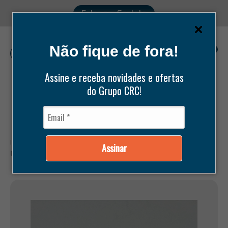
Entre em Contato
Não fique de fora!
0
Assine e receba novidades e ofertas
do Grupo CRC!
Pesquisar
produtos
Início /
Produtos /
Peças /
Bitzer /
CJ DE PISTÃO 50MM 0,10
Assinar
COM PINOS, ANÉIS E TRAVAS