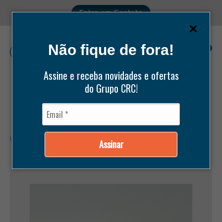
Entre em Contato
Não fique de fora!
0
Assine e receba novidades e ofertas
do Grupo CRC!
Pesquisar
produtos
Início /
Produtos /
Peças /
Bitzer /
PISTÃO 82MM 0.10 LINHA F
Assinar