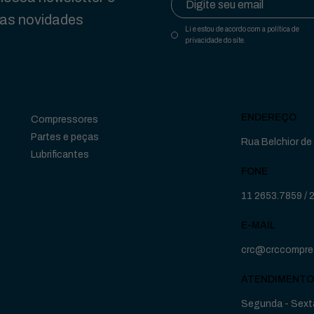
das novidades
Li e estou de acordo com a política de
privacidade do site.
ENDEREÇO
Compressores
Partes e peças
Rua Belchior de 
Lubrificantes
FONE
11 2653.7859
/
E-MAIL
crc@crccompre
ATENDIMENTO
Segunda - Sexta