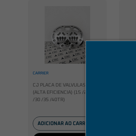
CARRIER
CARRI
CJ PLACA DE VALVULAS 06E
CJ P
(ALTA EFICIENCIA) (15 /20 /25
(MOD
/30 /35 /40TR)
5/ 7,
ADICIONAR AO CARRINHO
AD