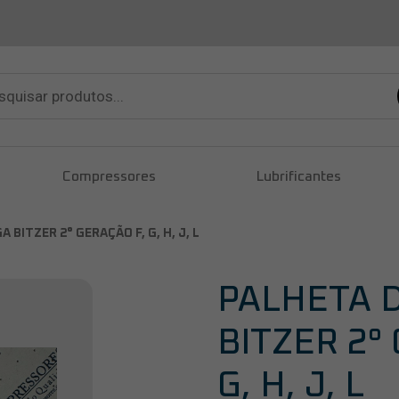
sar
tos
Compressores
Lubrificantes
BITZER 2° GERAÇÃO F, G, H, J, L
PALHETA 
BITZER 2°
G, H, J, L