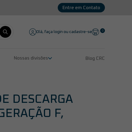
Entre em Contato
0
Olá, faça login ou cadastre-se
Nossas divisões
Blog CRC
Remanufatura de Compressores
Peças para Compressores
Lubrificantes
Serviços
DE DESCARGA
 GERAÇÃO F,