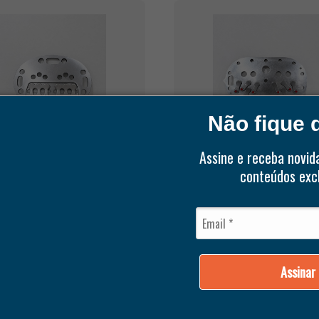
Não fique d
Assine e receba novid
conteúdos excl
ER
BITZER
LACA DE VALVULAS 06D
CJ DE PLACA DE VÁLVUL
ERNO) ALTA EFICIENCIA (
82MM FAMÍLIA S6F
5/ 10/ 15 TR)
Assinar
ICIONAR AO CARRINHO
ADICIONAR AO CARRI