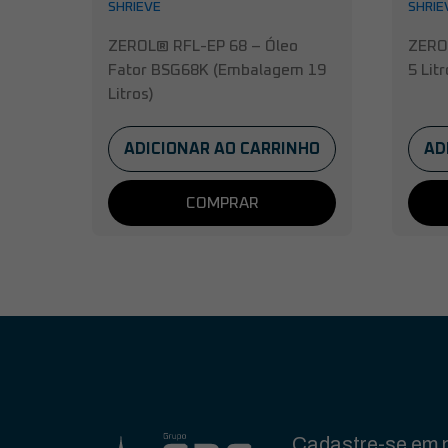
SHRIEVE
SHRIE
ZEROL® RFL-EP 68 – Óleo
ZERO
Fator BSG68K (Embalagem 19
5 Litr
Litros)
ADICIONAR AO CARRINHO
AD
COMPRAR
Cadastre-se em n