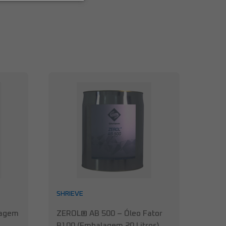
SHRIEVE
lagem
ZEROL® AB 500 – Óleo Fator
B100 (Embalagem 20 Litros)