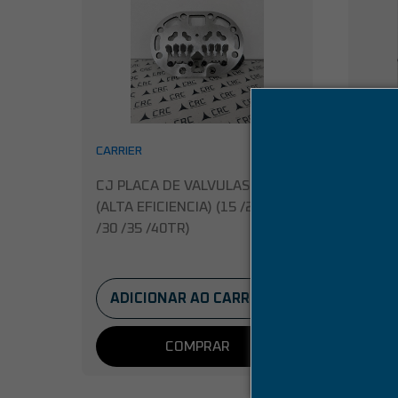
CARRIER
CARRI
CJ PLACA DE VALVULAS 06E
CJ P
(ALTA EFICIENCIA) (15 /20 /25
(MOD
/30 /35 /40TR)
5/ 7,
ADICIONAR AO CARRINHO
AD
COMPRAR