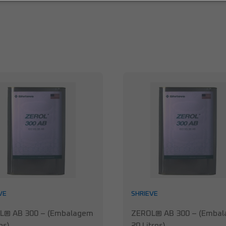
VE
SHRIEVE
L® AB 300 – (Embalagem
ZEROL® AB 300 – (Emba
os)
20 Litros)