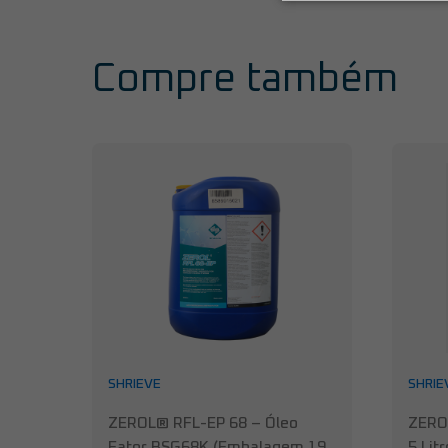
Compre também
SHRIEVE
SHRIE
ZEROL® RFL-EP 68 – Óleo
ZERO
Fator BSG68K (Embalagem 19
5 Litr