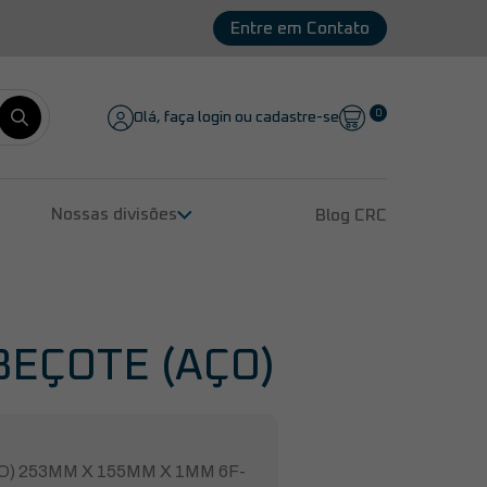
Entre em Contato
0
Olá, faça login ou cadastre-se
Nossas divisões
Blog CRC
Remanufatura de Compressores
Peças para Compressores
Lubrificantes
Serviços
BEÇOTE (AÇO)
) 253MM X 155MM X 1MM 6F-