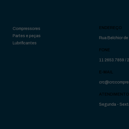
ENDEREÇO
Compressores
Partes e peças
Rua Belchior de 
Lubrificantes
FONE
11 2653.7859
/
E-MAIL
crc@crccompre
ATENDIMENTO
Segunda - Sexta