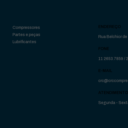
ENDEREÇO
Compressores
Partes e peças
Rua Belchior de 
Lubrificantes
FONE
11 2653.7859
/
E-MAIL
crc@crccompre
ATENDIMENTO
Segunda - Sexta