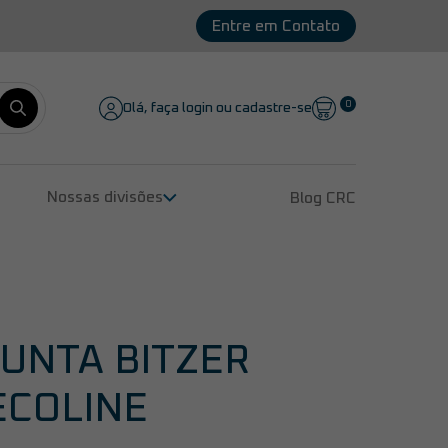
Entre em Contato
0
Olá, faça login ou cadastre-se
Nossas divisões
Blog CRC
Remanufatura de Compressores
Peças para Compressores
Lubrificantes
Serviços
JUNTA BITZER
ECOLINE