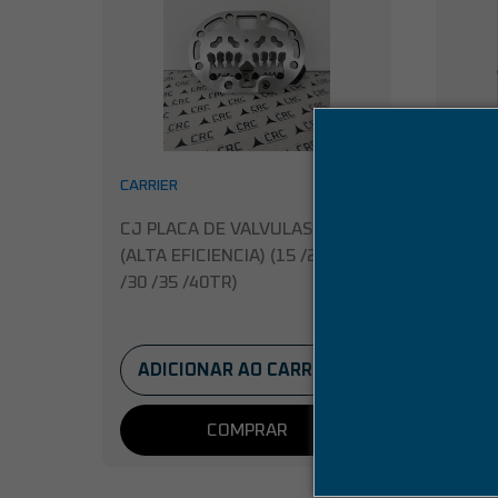
CARRIER
CARRI
CJ PLACA DE VALVULAS 06E
CJ P
(ALTA EFICIENCIA) (15 /20 /25
(MOD
/30 /35 /40TR)
5/ 7,
ADICIONAR AO CARRINHO
AD
COMPRAR