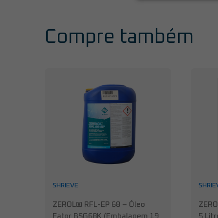
Compre também
SHRIEVE
SHRIE
ZEROL® RFL-EP 68 – Óleo
ZERO
Fator BSG68K (Embalagem 19
5 Litr