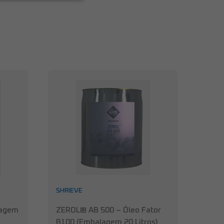
SHRIEVE
lagem
ZEROL® AB 500 – Óleo Fator
B100 (Embalagem 20 Litros)