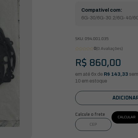
Compatível com:
6G-30/6G-30.2/6G-40/6
SKU:
094.001.035
0
(0 Avaliações)
R$
860,00
em até 6x de
R$
143,33
sem 
10 em estoque
ADICIONA
Calcule o frete
CALCULAR