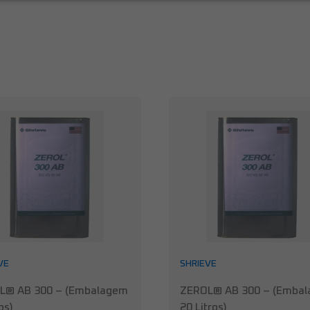
VE
SHRIEVE
L® AB 300 – (Embalagem
ZEROL® AB 300 – (Emba
os)
20 Litros)