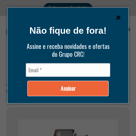
Entre em Contato
Não fique de fora!
0
Assine e receba novidades e ofertas
do Grupo CRC!
Pesquisar
produtos
Início /
Produtos /
Compressores /
Carlyle /
Assinar
COMPRESSORCARLYLE ALT SH 06EX 299960