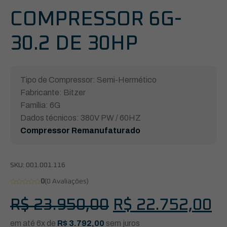
COMPRESSOR 6G-
30.2 DE 30HP
Tipo de Compressor: Semi-Hermético
Fabricante: Bitzer
Família: 6G
Dados técnicos: 380V PW / 60HZ
Compressor Remanufaturado
SKU:
001.001.116
0
(0 Avaliações)
O
O
R$
23.950,00
R$
22.752,00
preço
p
em até 6x de
R$
3.792,00
sem juros