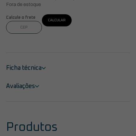
original
at
Fora de estoque
era:
é:
Calcule o frete
CALCULAR
R$ 23.950,00.
R
Ficha técnica
Avaliações
Produtos