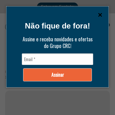
Entre em Contato
Não fique de fora!
0
Assine e receba novidades e ofertas
do Grupo CRC!
Pesquisar
produtos
Início /
Produtos /
Compressores /
Bitzer /
COMPRESSOR 6G-
Assinar
30.2 DE 30HP