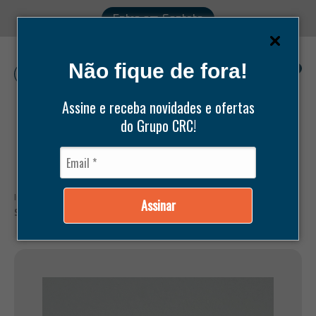
Entre em Contato
Não fique de fora!
0
Assine e receba novidades e ofertas
do Grupo CRC!
Pesquisar
produtos
Início /
Produtos /
Peças /
Bitzer /
CJ DE PISTÃO C4 LE 55MM
Assinar
STD COM PINO, ANÉIS E TRAVAS