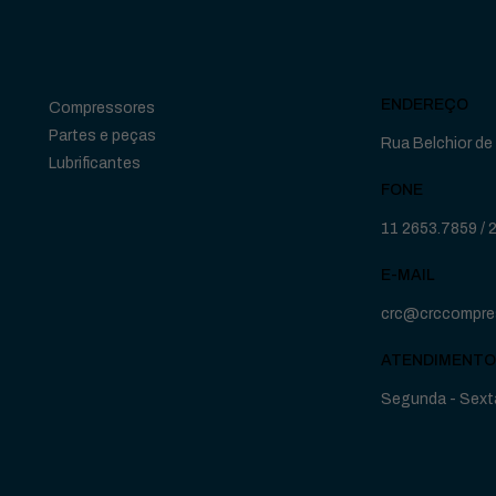
ENDEREÇO
Compressores
Partes e peças
Rua Belchior de 
Lubrificantes
FONE
11 2653.7859
/
E-MAIL
crc@crccompre
ATENDIMENTO
Segunda - Sexta