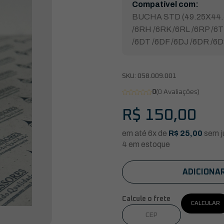
Compatível com:
BUCHA STD (49.25X44.
/6RH /6RK /6RL /6RP /6
/6DT /6DF /6DJ /6DR /6D
SKU:
058.009.001
0
(0 Avaliações)
R$
150,00
em até 6x de
R$
25,00
sem j
4 em estoque
ADICIONA
Calcule o frete
CALCULAR