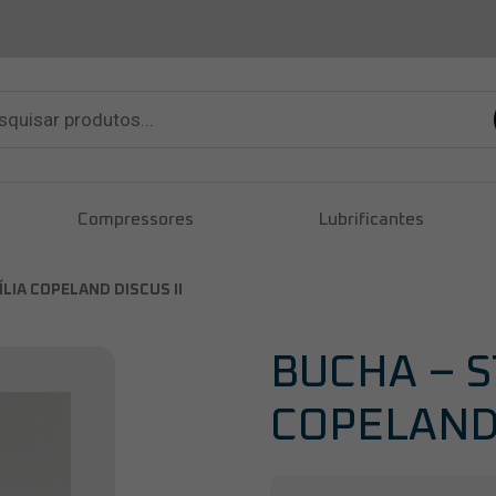
sar
tos
Compressores
Lubrificantes
LIA COPELAND DISCUS II
BUCHA – S
COPELAND 