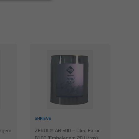
SHRIEVE
lagem
ZEROL® AB 500 – Óleo Fator
B100 (Embalagem 20 Litros)