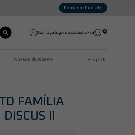
Entre em Contato
0
Olá, faça login ou cadastre-se
Nossas divisões
Blog CRC
Remanufatura de Compressores
Peças para Compressores
Lubrificantes
Serviços
TD FAMÍLIA
DISCUS II