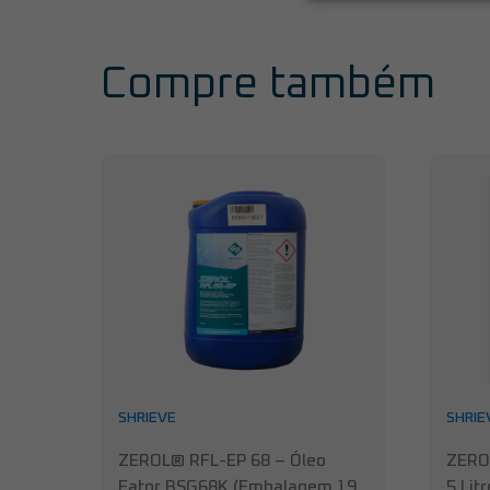
Compre também
SHRIEVE
SHRIE
ZEROL® RFL-EP 68 – Óleo
ZERO
Fator BSG68K (Embalagem 19
5 Litr