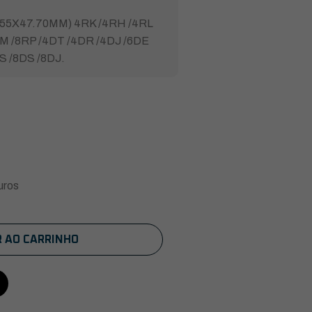
55X47.70MM) 4RK /4RH /4RL
TM /8RP /4DT /4DR /4DJ /6DE
S /8DS /8DJ.
uros
R AO CARRINHO