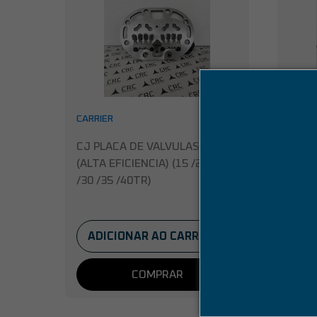
CARRIER
CARRI
CJ PLACA DE VALVULAS 06E
CJ P
(ALTA EFICIENCIA) (15 /20 /25
(MOD
/30 /35 /40TR)
5/ 7,
ADICIONAR AO CARRINHO
AD
COMPRAR