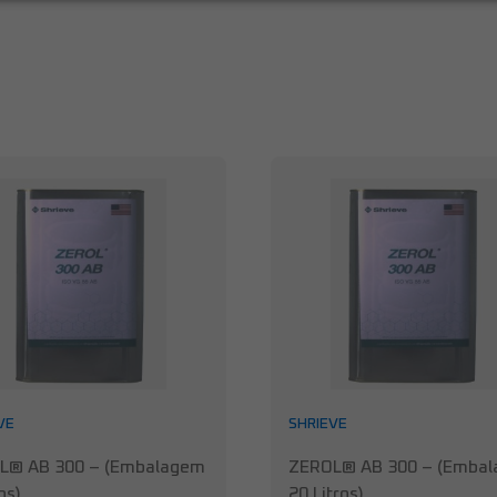
VE
SHRIEVE
L® AB 300 – (Embalagem
ZEROL® AB 300 – (Emba
os)
20 Litros)