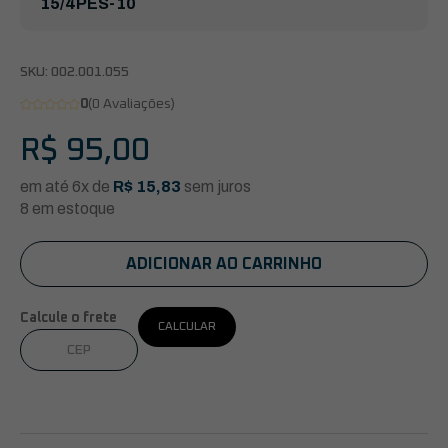
15/4PES-10
SKU:
002.001.055
0
(0 Avaliações)
R$
95,00
em até 6x de
R$
15,83
sem juros
8 em estoque
ADICIONAR AO CARRINHO
Calcule o frete
CALCULAR