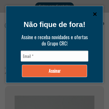
Entre em Contato
Não fique de fora!
0
Assine e receba novidades e ofertas
do Grupo CRC!
Pesquisar
produtos
Início /
Produtos /
Peças /
Bitzer /
BIELA STD 4NC/ 4NCS/ 4NE/
Assinar
4NESD/4NES/ 4PC/ 4PCS/ 4PE/ 4PES OCTAGON C4