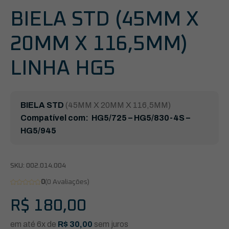
BIELA STD (45MM X
20MM X 116,5MM)
LINHA HG5
BIELA STD
(45MM X 20MM X 116,5MM)
Compatível com: HG5/725 – HG5/830-4S –
HG5/945
SKU:
002.014.004
0
(0 Avaliações)
R$
180,00
em até 6x de
R$
30,00
sem juros