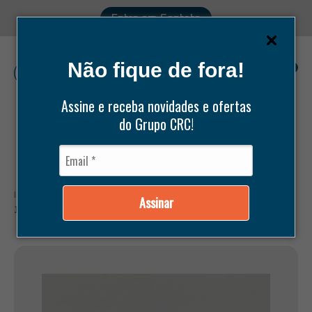
Entre em Contato
Não fique de fora!
0
Assine e receba novidades e ofertas
do Grupo CRC!
Pesquisar
produtos
Início /
Produtos /
Peças /
Bock /
BIELA STD (45MM X 20MM X
Assinar
116,5MM) LINHA HG5