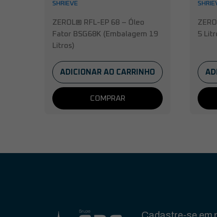
SHRIEVE
SHRIE
ZEROL® RFL-EP 68 – Óleo
ZERO
Fator BSG68K (Embalagem 19
5 Litr
Litros)
ADICIONAR AO CARRINHO
AD
COMPRAR
Cadastre-se em n