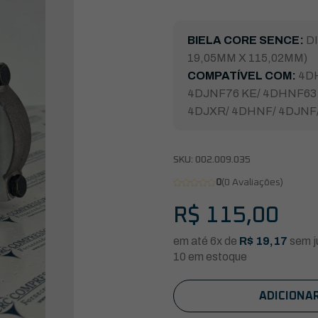
BIELA CORE SENCE:
DI
19,05MM X 115,02MM)
COMPATÍVEL COM:
4D
4DJNF76 KE/ 4DHNF63
4DJXR/ 4DHNF/ 4DJNF
SKU:
002.009.035
0
(0 Avaliações)
R$
115,00
em até 6x de
R$
19,17
sem j
10 em estoque
ADICIONA