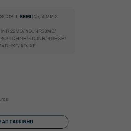
SCOS III
SEMI
(45,50MM X
HNR 22MO/ 4DJNR28ME/
 KO/ 4DHNR/ 4DJNR/ 4DHXR/
/ 4DHXF/ 4DJXF
uros
R AO CARRINHO