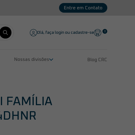
Entre em Contato
0
Olá, faça login ou cadastre-se
Nossas divisões
Blog CRC
Remanufatura de Compressores
Peças para Compressores
Lubrificantes
Serviços
I FAMÍLIA
 4DHNR