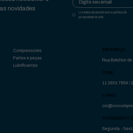
das novidades
Li e estou de acordo com a política de
privacidade do site.
ENDEREÇO
Compressores
Partes e peças
Rua Belchior de 
Lubrificantes
FONE
11 2653.7859
/
E-MAIL
crc@crccompre
ATENDIMENTO
Segunda - Sexta