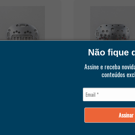
Não fique d
Assine e receba novid
conteúdos excl
ER
BITZER
LACA DE VALVULAS 06D
CJ DE PLACA DE VÁLVUL
ERNO) ALTA EFICIENCIA (
82MM FAMÍLIA S6F
5/ 10/ 15 TR)
Assinar
ICIONAR AO CARRINHO
ADICIONAR AO CARRI