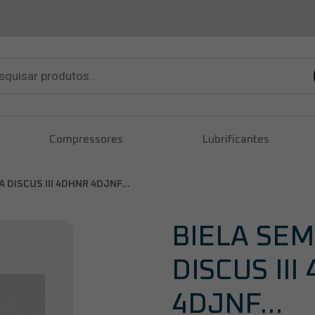
sar
tos
Compressores
Lubrificantes
IA DISCUS III 4DHNR 4DJNF…
BIELA SEM
DISCUS III
4DJNF…