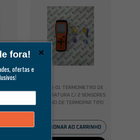
e fora!
ades, ofertas e
usivos!
ELITECH
AS
ICT-220-01 TERMOMETRO DE
TEMPERATURA C/ 2 SENSORES
EXTERNO DE TERMOPAR TIPO
K
NHO
ADICIONAR AO CARRINHO