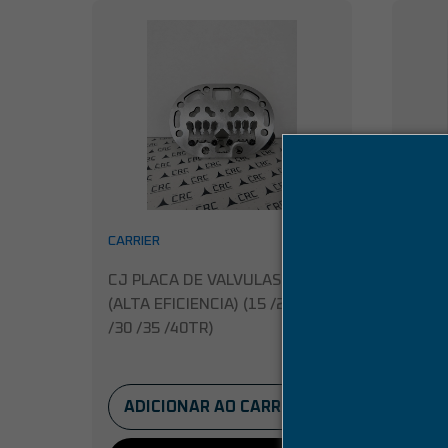
CARRIER
CARRI
CJ PLACA DE VALVULAS 06E
CJ P
(ALTA EFICIENCIA) (15 /20 /25
(MOD
/30 /35 /40TR)
5/ 7,
ADICIONAR AO CARRINHO
AD