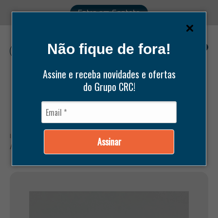
Entre em Contato
Não fique de fora!
0
Assine e receba novidades e ofertas
do Grupo CRC!
Pesquisar
produtos
Início /
Produtos /
Peças /
Carlyle /
BIELA CARLYLE STD 06E (15
Assinar
/20 /25 /30TR) (LONGA)