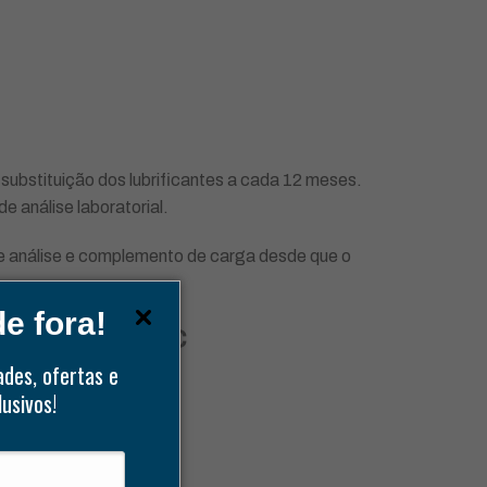
ubstituição dos lubrificantes a cada 12 meses.
 análise laboratorial.
 análise e complemento de carga desde que o
e fora!
 pelo Grupo CRC
ades, ofertas e
usivos!