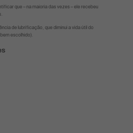
ificar que – na maioria das vezes – ele recebeu
s.
ia de lubrificação, que diminui a vida útil do
 bem escolhido).
es