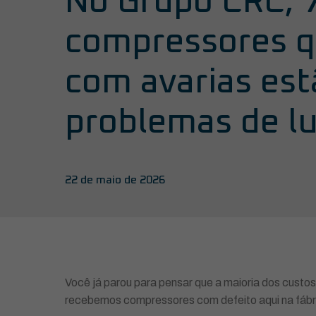
No Grupo CRC, 
compressores 
com avarias es
problemas de lu
22 de maio de 2026
Você já parou para pensar que a maioria dos cust
recebemos compressores com defeito aqui na fáb