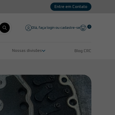
Entre em Contato
0
Olá, faça login ou cadastre-se
Nossas divisões
Blog CRC
Remanufatura de Compressores
Peças para Compressores
Lubrificantes
Serviços