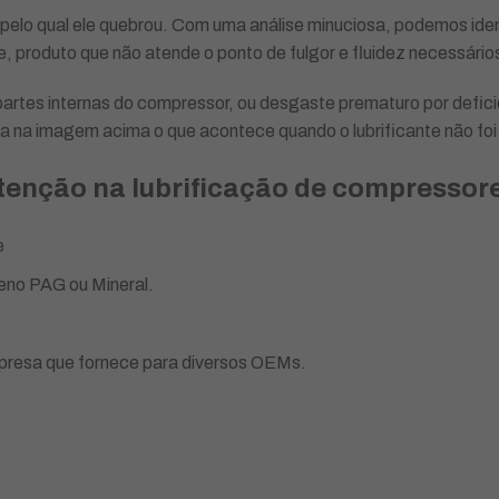
pelo qual ele quebrou. Com uma análise minuciosa, podemos ident
e, produto que não atende o ponto de fulgor e fluidez necessário
rtes internas do compressor, ou desgaste prematuro por deficiênc
 na imagem acima o que acontece quando o lubrificante não foi
enção na lubrificação de compressor
e
zeno PAG ou Mineral.
mpresa que fornece para diversos OEMs.