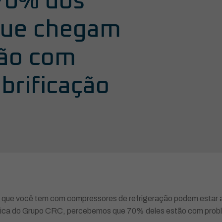
70% dos
que chegam
tão com
brificação
os que você tem com compressores de refrigeração podem estar 
rica do Grupo CRC, percebemos que 70% deles estão com proble