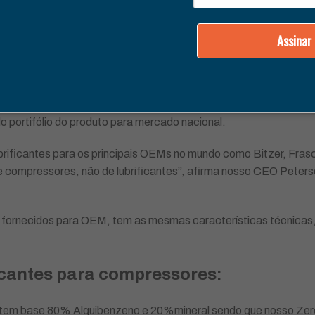
Assinar
e lubrificantes e compressores de ref
o no passado recente, criou-se uma cultura equivocada sobre os
 OEM tem qualidade. Com isso, o Grupo CRC foi atrás de respost
o portifólio do produto para mercado nacional.
ubrificantes para os principais OEMs no mundo como Bitzer, Fras
 compressores, não de lubrificantes”, afirma nosso CEO Peters
 fornecidos para OEM, tem as mesmas características técnicas, p
ficantes para compressores:
em base 80% Alquibenzeno e 20%mineral sendo que nosso Zerol