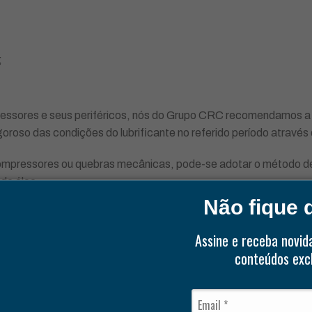
;
ressores e seus periféricos, nós do Grupo CRC recomendamos a s
so das condições do lubrificante no referido período através de
ompressores ou quebras mecânicas, pode-se adotar o método de
de óleo.
Não fique d
marca que é distribuída aqui no Brasil
Assine e receba novid
conteúdos excl