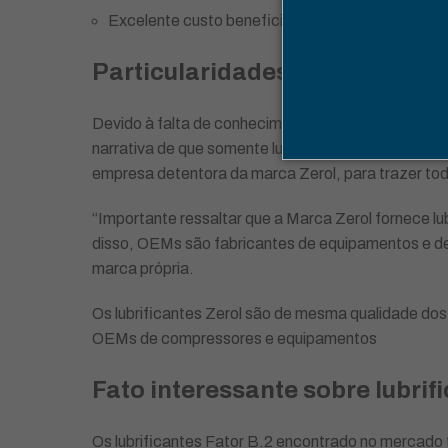
Excelente custo beneficio
Particularidades do mercado d
Devido à falta de conhecimento técnico no mercad
narrativa de que somente lubrificante vendido por
empresa detentora da marca Zerol, para trazer tod
“Importante ressaltar que a Marca Zerol fornece l
disso, OEMs são fabricantes de equipamentos e de
marca própria.
Os lubrificantes Zerol são de mesma qualidade dos
OEMs de compressores e equipamentos
Fato interessante sobre lubri
Os
lubrificantes Fator B.2
encontrado no mercado t