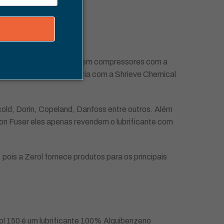
rigeração
 lubrificantes aplicados em compressores com a
as, e desenvolveu parceria com a Shrieve Chemical
cold, Dorin, Copeland, Danfoss entre outros. Além
on Fuser eles apenas revendem o lubrificante com
ois a Zerol fornece produtos para os principais
 150 é um lubrificante 100% Alquibenzeno