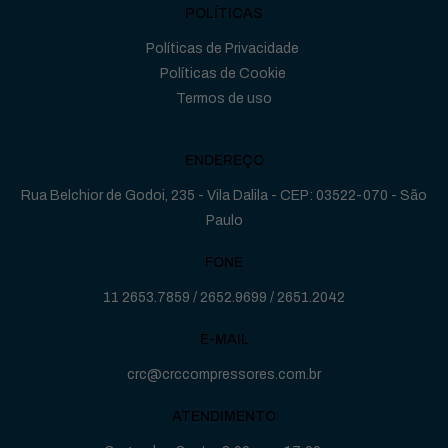
POLÍTICAS
Políticas de Privacidade
Políticas de Cookie
Termos de uso
ENDEREÇO
Rua Belchior de Godoi, 235 - Vila Dalila - CEP: 03522-070 - São
Paulo
FONE
11 2653.7859
/
2652.9699
/
2651.2042
E-MAIL
crc@crccompressores.com.br
ATENDIMENTO